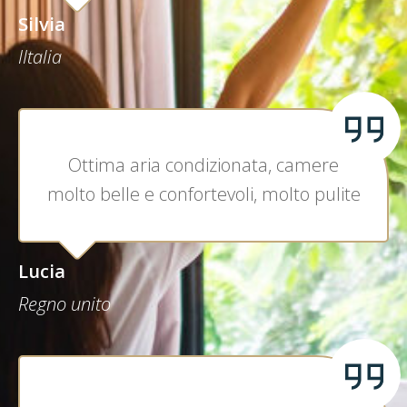
Silvia
IItalia
Ottima aria condizionata, camere
molto belle e confortevoli, molto pulite
Lucia
Regno unito