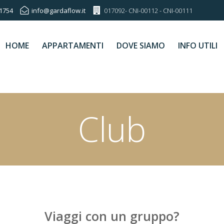
1754
info@gardaflow.it
017092- CNI-00112 - CNI-00111
HOME
APPARTAMENTI
DOVE SIAMO
INFO UTILI
Club
Viaggi con un gruppo?