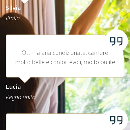
Silvia
IItalia
Ottima aria condizionata, camere
molto belle e confortevoli, molto pulite
Lucia
Regno unito